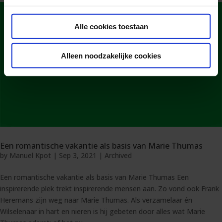
Alle cookies toestaan
Alleen noodzakelijke cookies
Een romantische vakantie als basis van Marie Thumas
by
Manuel Kpot
|
Sep 3, 2021
|
Archived
Een romantische vakantie als basis van Marie Thumas Een
inspirerende plek trekt inspirerende mensen aan. Zo vond ook Frank
Heremans zijn weg naar Marie Thumas. Als verzamelaar én
Wilselenaar in hart en nieren is hij gebeten door alles wat Marie