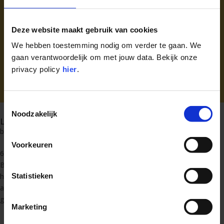
Deze website maakt gebruik van cookies
We hebben toestemming nodig om verder te gaan. We
gaan verantwoordelijk om met jouw data. Bekijk onze
privacy policy
hier
.
Toestemmingsselectie
Noodzakelijk
Leerlingen Bleydenbergschool op Marie Thumas
by
admin
|
Dec 7, 2023
|
Revived
Voorkeuren
65 leerlingen van het vijfde en zesde leerjaar van de
Bleydenbergschool in Wilsele maakten tijdens de eerste week van
Statistieken
het schooljaar kennis met Marie Thumas. “Als er zich kansen
aandienen om de leerlingen kennis te laten maken met de
geschiedenis van Wilsele en met...
Marketing