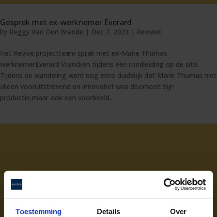
Gesprek met ex-werknemer Everard
by
Reggy Van Den Brande
|
Dec 7, 2023
|
Revived
Het Revive projectteam sprak met ex-Marie Thumas
werknemerEverard Vrancken tijdens een rondleiding op de site.
Tijdens de wandeling werd nog eens duidelijk dat Marie Thumas niet
alleen vooruitstrevend en innovatief was doorheen zijn
productie,maar ook een voorbeeld...
Toestemming
Details
Over