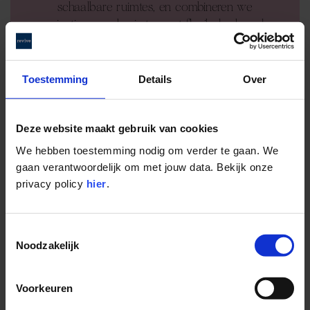
schaalbare ruimtes, en combineren we
privatieve werkruimtes met flexibele shared
spaces: ideaal voor kruisbestuiving.
Toestemming
Details
Over
Deze website maakt gebruik van cookies
We hebben toestemming nodig om verder te gaan. We
gaan verantwoordelijk om met jouw data. Bekijk onze
privacy policy
hier
.
Toestemmingsselectie
Noodzakelijk
Deze verwevenheid van werken, wonen, sport en
Voorkeuren
ontspanning maakt van Marie Thumas het ideale klimaat