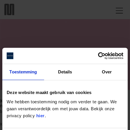

Toestemming
Details
Over
Deze website maakt gebruik van cookies
Kolonel Begault maakte de fabriek én mensenlevens
We hebben toestemming nodig om verder te gaan. We
mooier
gaan verantwoordelijk om met jouw data. Bekijk onze
by
admin
|
Mar 23, 2021
|
Archived
privacy policy
hier
.
Kolonel Begault maakte de fabriek én mensenlevens mooier Als